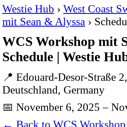
Westie Hub
›
West Coast S
mit Sean & Alyssa
› Schedu
WCS Workshop mit S
Schedule | Westie Hu
📍 Edouard-Desor-Straße 2,
Deutschland, Germany
📅 November 6, 2025 – No
← Back to WCS Workshop 